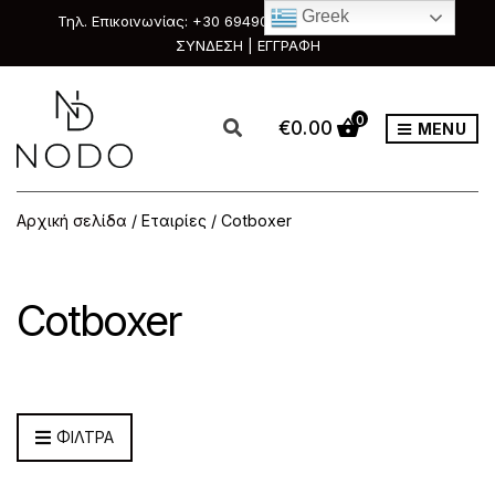
Greek
Τηλ. Επικοινωνίας: +30 6949088111 & +30 2351033303
ΣΥΝΔΕΣΗ | ΕΓΓΡΑΦΗ
0
€
0.00
MENU
Αρχική σελίδα
/ Εταιρίες / Cotboxer
Cotboxer
ΦΙΛΤΡΑ