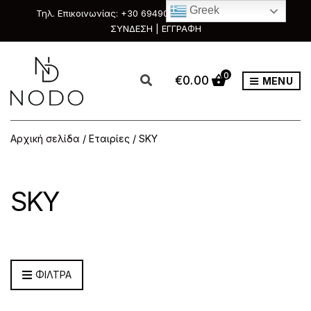
Greek
Τηλ. Επικοινωνίας: +30 6949088111 & +30 2351033303
ΣΥΝΔΕΣΗ | ΕΓΓΡΑΦΗ
0
€
0.00
MENU
Αρχική σελίδα
/ Εταιρίες / SKY
SKY
ΦΙΛΤΡΑ