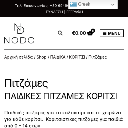
Greek
Τηλ. Επικοινωνίας: +30 6949088111 & +30 2351033303
ΣΥΝΔΕΣΗ | ΕΓΓΡΑΦΗ
0
€
0.00
MENU
Αρχική σελίδα
/
Shop
/
ΠΑΙΔΙΚΑ
/
ΚΟΡΙΤΣΙ
/ Πιτζάμες
Πιτζάμες
ΠΑΙΔΙΚΕΣ ΠΙΤΖΑΜΕΣ ΚΟΡΙΤΣΙ
Παιδικές πιτζάμες για το καλοκαίρι και το χειμώνα
για κάθε κορίτσι. Κοριτσίστικες πιτζάμες για παιδιά
από 0 – 14 ετών