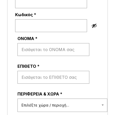
α
ι
τ
Α
Κωδικός
*
ε
π
ί
α
τ
ι
α
τ
ι
ΟΝΟΜΑ
*
ε
ί
τ
α
ι
ΕΠΙΘΕΤΟ
*
ΠΕΡΙΦΕΡΕΙΑ & ΧΩΡΑ
*
Επιλέξτε χώρα / περιοχή…