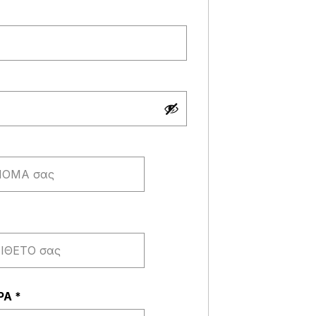
παιτείται
αι
ΩΡΑ
*