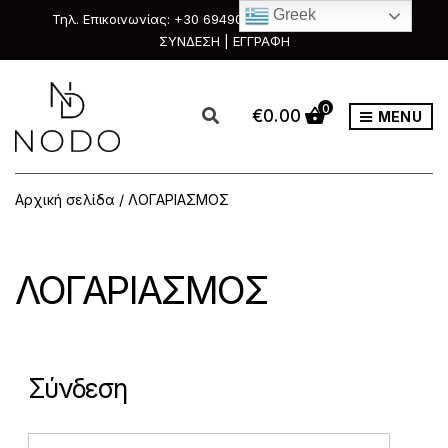
Greek
Τηλ. Επικοινωνίας: +30 6949088111 & +30 2351033303
ΣΥΝΔΕΣΗ | ΕΓΓΡΑΦΗ
0
€
0.00
MENU
Αρχική σελίδα
/ ΛΟΓΑΡΙΑΣΜΟΣ
ΛΟΓΑΡΙΑΣΜΟΣ
Σύνδεση