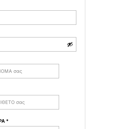
παιτείται
αι
ΩΡΑ
*