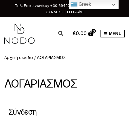
Greek
Τηλ. Επικοινωνίας: +30 6949088111 & +30 2351033303
ΣΥΝΔΕΣΗ | ΕΓΓΡΑΦΗ
0
€
0.00
MENU
Αρχική σελίδα
/ ΛΟΓΑΡΙΑΣΜΟΣ
ΛΟΓΑΡΙΑΣΜΟΣ
Σύνδεση