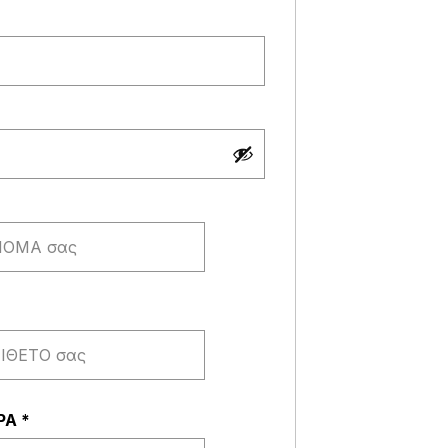
παιτείται
αι
ΩΡΑ
*