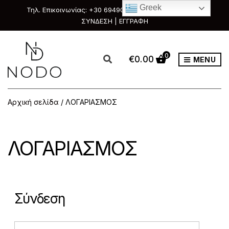
Greek
Τηλ. Επικοινωνίας: +30 6949088111 & +30 2351033303
ΣΥΝΔΕΣΗ | ΕΓΓΡΑΦΗ
0
€
0.00
MENU
Αρχική σελίδα
/ ΛΟΓΑΡΙΑΣΜΟΣ
ΛΟΓΑΡΙΑΣΜΟΣ
Σύνδεση