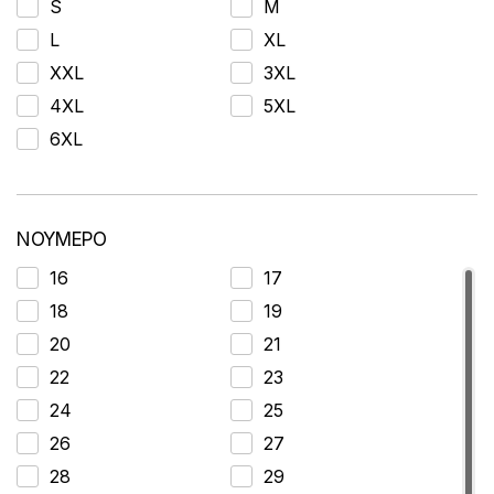
S
M
Q&Y
L
XL
RTO
XXL
3XL
SNC
4XL
5XL
SOX
6XL
SRB
STAR 365
SUN
ΝΟΥΜΕΡΟ
TIWI NIGHT
16
17
Trendy
18
19
TST
20
21
TWENTY ONE
22
23
U.S. POLO ASSN.
24
25
VI-M
26
27
VI-MAS
28
29