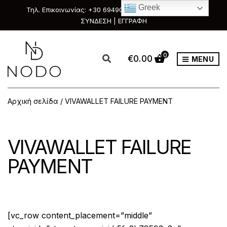
Greek
Τηλ. Επικοινωνίας: +30 6949088111 & +30 2351033303
ΣΥΝΔΕΣΗ | ΕΓΓΡΑΦΗ
0
€
0.00
MENU
Αρχική σελίδα
/ VIVAWALLET FAILURE PAYMENT
VIVAWALLET FAILURE
PAYMENT
[vc_row content_placement=”middle”