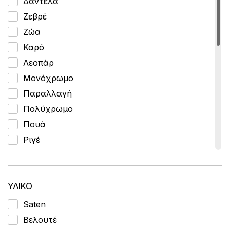
Δαντέλα
Κάλτσες Σοσόνια
Ζεβρέ
Κάλτσες Ψηλές
Ζώα
Καλτσοπαντόφλες
Καρό
Κοντομάνικες Πιτζάμες
Λεοπάρ
Μακρυμάνικες Πιτζάμες
Μονόχρωμο
Μπόξερ
Παραλλαγή
Φανελάκια Αμάνικα
Πολύχρωμο
Φανελάκια Κοντομάνικα
Πουά
Ριγέ
Ριπ
Σχέδια
Τέχνη
ΥΛΙΚΟ
Φαγητά
Saten
Φιόγκο
Βελουτέ