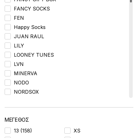
FANCY SOCKS
FEN
Happy Socks
JUAN RAUL
LILY
LOONEY TUNES
LVN
MINERVA
NODO
NORDSOX
OEM
OEMEN
PINGUI
ΜΕΓΕΘΟΣ
PJM
13 (158)
XS
PUFYD