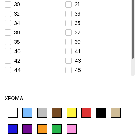
Warner Bros
30
31
YTLI
32
33
34
35
36
37
38
39
40
41
42
43
44
45
46
47
48
ONE SIZE
ΧΡΩΜΑ