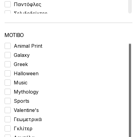
Παντόφλες
Σελιδοδείκτες
Σετ Μπικίνι
Φαρδύ Λάστιχο Μέσης
ΜΟΤΙΒΟ
Ψηλόμεσο
Animal Print
Gift Box
Galaxy
Crazy Socks
Greek
Αντιολισθητικές
Halloween
Ισοθερμικά
Music
Κάλτσες Αθλητικές
Mythology
Κάλτσες Αόρατες
Sports
Κάλτσες Δίχτυ
Valentine's
Κάλτσες Κοντές
Γεωμετρικά
Κάλτσες Μεσαίες
Γκλίτερ
Κάλτσες Πάνω από το Γόνατο