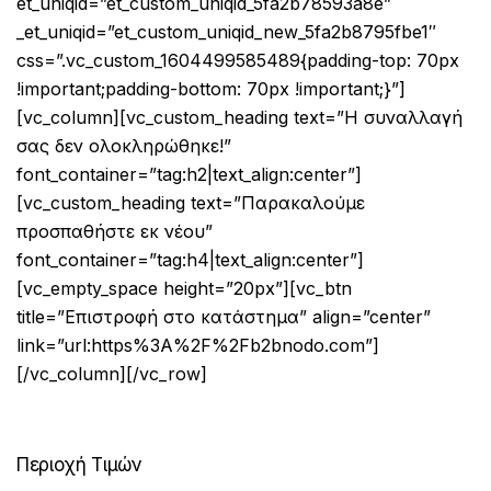
et_uniqid=”et_custom_uniqid_5fa2b78593a8e”
_et_uniqid=”et_custom_uniqid_new_5fa2b8795fbe1″
css=”.vc_custom_1604499585489{padding-top: 70px
!important;padding-bottom: 70px !important;}”]
[vc_column][vc_custom_heading text=”Η συναλλαγή
σας δεν ολοκληρώθηκε!”
font_container=”tag:h2|text_align:center”]
[vc_custom_heading text=”Παρακαλούμε
προσπαθήστε εκ νέου”
font_container=”tag:h4|text_align:center”]
[vc_empty_space height=”20px”][vc_btn
title=”Επιστροφή στο κατάστημα” align=”center”
link=”url:https%3A%2F%2Fb2bnodo.com”]
[/vc_column][/vc_row]
Περιοχή Τιμών