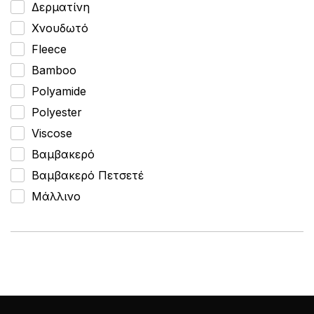
Φλοράλ
Δερματίνη
Φράσεις
Χνουδωτό
Φυτά
Fleece
Χαρακτήρες
Bamboo
Χριστουγεννιάτικα
Polyamide
Polyester
Viscose
Βαμβακερό
Βαμβακερό Πετσετέ
Μάλλινο